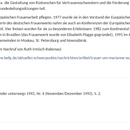
u.a. die Gestaltung von Rüstwochen für Vertrauensschwestern und die Förderung 
ndesleitungssitzungen teil.
ropäischen Frauenarbeit pflegen. 1977 wurde sie in den Vorstand der Euopäisch
eterin des deutschen Frauenwerks nahm sie auch an Konferenzen der Europäische
il. Vier Reisen wurden für sie zu besonderen Erlebnissen: 1982 zum Kontinental
n in Brasilien (das Frauenwerk wurde von Elisabeth Flügge gegründet), 1991 i
emeinden in Moskau, St. Petersburg und Nowosibirsk.
m Nachruf von Ruth Irmisch-Rabenau
)
w.befg.de/aktuelles-schwerpunkte/nachrichten/artikel/trauer-um-marianne-w
nander unterwegs 1992, Nr. 6 (November/Dezember 1992), S. 2.