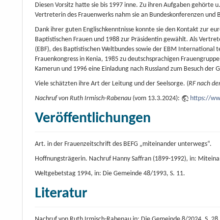
Diesen Vorsitz hatte sie bis 1997 inne. Zu ihren Aufgaben gehörte 
Vertreterin des Frauenwerks nahm sie an Bundeskonferenzen und Bu
Dank ihrer guten Englischkenntnisse konnte sie den Kontakt zur eu
Baptistischen Frauen und 1988 zur Präsidentin gewählt. Als Vertr
(EBF), des Baptistischen Weltbundes sowie der EBM International te
Frauenkongress in Kenia, 1985 zu deutschsprachigen Frauengruppe
Kamerun und 1996 eine Einladung nach Russland zum Besuch der G
Viele schätzten ihre Art der Leitung und der Seelsorge. (
RF nach de
Nachruf von Ruth Irmisch-Rabenau
(vom 13.3.2024):
https://ww
Veröffentlichungen
Art. in der Frauenzeitschrift des BEFG „miteinander unterwegs“.
Hoffnungsträgerin. Nachruf Hanny Saffran (1899-1992), in: Mitei
Weltgebetstag 1994, in: Die Gemeinde 48/1993, S. 11.
Literatur
Nachruf von Ruth Irmisch-Rabenau in: Die Gemeinde 8/2024, S. 28.