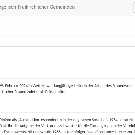
ngelisch-Freikirchlicher Gemeinden
 29. Februar 2024 in Wetter) war langjährige Leiterin der Arbeit des Frauenwerk
ischer Frauen zuletzt als Präsidentin.
plom als „Auslandskorrespondentin in der englischen Sprache“. 1954 heiratete
 als ihr die Aufgabe der Vertrauensschwester für die Frauengruppen der Verei
des Frauenwerks mit und wurde 1988 als Nachfolgerin von Constance Hurter zur 