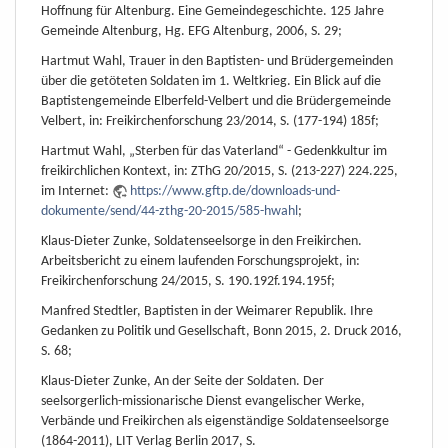
Hoffnung für Altenburg. Eine Gemeindegeschichte. 125 Jahre
Gemeinde Altenburg, Hg. EFG Altenburg, 2006, S. 29;
Hartmut Wahl, Trauer in den Baptisten- und Brüdergemeinden
über die getöteten Soldaten im 1. Weltkrieg. Ein Blick auf die
Baptistengemeinde Elberfeld-Velbert und die Brüdergemeinde
Velbert, in: Freikirchenforschung 23/2014, S. (177-194) 185f;
Hartmut Wahl, „Sterben für das Vaterland“ - Gedenkkultur im
freikirchlichen Kontext, in: ZThG 20/2015, S. (213-227) 224.225,
im Internet:
https://www.gftp.de/downloads-und-
dokumente/send/44-zthg-20-2015/585-hwahl
;
Klaus-Dieter Zunke, Soldatenseelsorge in den Freikirchen.
Arbeitsbericht zu einem laufenden Forschungsprojekt, in:
Freikirchenforschung 24/2015, S. 190.192f.194.195f;
Manfred Stedtler, Baptisten in der Weimarer Republik. Ihre
Gedanken zu Politik und Gesellschaft, Bonn 2015, 2. Druck 2016,
S. 68;
Klaus-Dieter Zunke, An der Seite der Soldaten. Der
seelsorgerlich-missionarische Dienst evangelischer Werke,
Verbände und Freikirchen als eigenständige Soldatenseelsorge
(1864-2011), LIT Verlag Berlin 2017, S.