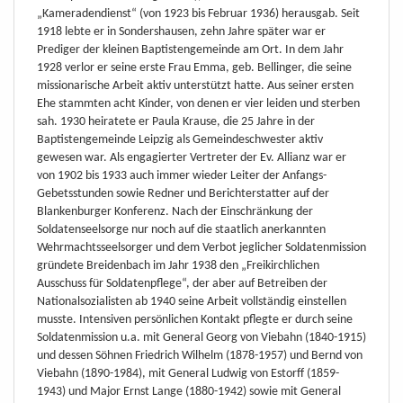
„Kameradendienst“ (von 1923 bis Februar 1936) herausgab. Seit
1918 lebte er in Sondershausen, zehn Jahre später war er
Prediger der kleinen Baptistengemeinde am Ort. In dem Jahr
1928 verlor er seine erste Frau Emma, geb. Bellinger, die seine
missionarische Arbeit aktiv unterstützt hatte. Aus seiner ersten
Ehe stammten acht Kinder, von denen er vier leiden und sterben
sah. 1930 heiratete er Paula Krause, die 25 Jahre in der
Baptistengemeinde Leipzig als Gemeindeschwester aktiv
gewesen war. Als engagierter Vertreter der Ev. Allianz war er
von 1902 bis 1933 auch immer wieder Leiter der Anfangs-
Gebetsstunden sowie Redner und Berichterstatter auf der
Blankenburger Konferenz. Nach der Einschränkung der
Soldatenseelsorge nur noch auf die staatlich anerkannten
Wehrmachtsseelsorger und dem Verbot jeglicher Soldatenmission
gründete Breidenbach im Jahr 1938 den „Freikirchlichen
Ausschuss für Soldatenpflege“, der aber auf Betreiben der
Nationalsozialisten ab 1940 seine Arbeit vollständig einstellen
musste. Intensiven persönlichen Kontakt pflegte er durch seine
Soldatenmission u.a. mit General Georg von Viebahn (1840-1915)
und dessen Söhnen Friedrich Wilhelm (1878-1957) und Bernd von
Viebahn (1890-1984), mit General Ludwig von Estorff (1859-
1943) und Major Ernst Lange (1880-1942) sowie mit General