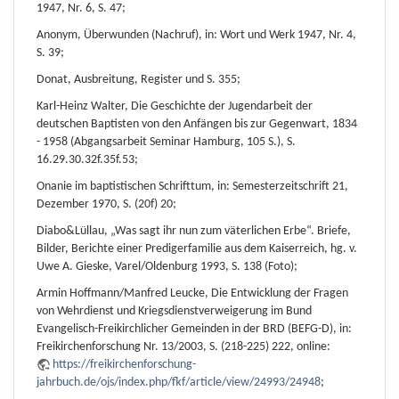
1947, Nr. 6, S. 47;
Anonym, Überwunden (Nachruf), in: Wort und Werk 1947, Nr. 4,
S. 39;
Donat, Ausbreitung, Register und S. 355;
Karl-Heinz Walter, Die Geschichte der Jugendarbeit der
deutschen Baptisten von den Anfängen bis zur Gegenwart, 1834
- 1958 (Abgangsarbeit Seminar Hamburg, 105 S.), S.
16.29.30.32f.35f.53;
Onanie im baptistischen Schrifttum, in: Semesterzeitschrift 21,
Dezember 1970, S. (20f) 20;
Diabo&Lüllau, „Was sagt ihr nun zum väterlichen Erbe“. Briefe,
Bilder, Berichte einer Predigerfamilie aus dem Kaiserreich, hg. v.
Uwe A. Gieske, Varel/Oldenburg 1993, S. 138 (Foto);
Armin Hoffmann/Manfred Leucke, Die Entwicklung der Fragen
von Wehrdienst und Kriegsdienstverweigerung im Bund
Evangelisch-Freikirchlicher Gemeinden in der BRD (BEFG-D), in:
Freikirchenforschung Nr. 13/2003, S. (218-225) 222, online:
https://freikirchenforschung-
jahrbuch.de/ojs/index.php/fkf/article/view/24993/24948
;