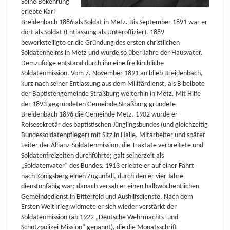
Seine Bekehrung
erlebte Karl
Breidenbach 1886 als Soldat in Metz. Bis September 1891 war er
dort als Soldat (Entlassung als Unteroffizier). 1889
bewerkstelligte er die Gründung des ersten christlichen
Soldatenheims in Metz und wurde so über Jahre der Hausvater.
Demzufolge entstand durch ihn eine freikirchliche
Soldatenmission. Vom 7. November 1891 an blieb Breidenbach,
kurz nach seiner Entlassung aus dem Militärdienst, als Bibelbote
der Baptistengemeinde Straßburg weiterhin in Metz. Mit Hilfe
der 1893 gegründeten Gemeinde Straßburg gründete
Breidenbach 1896 die Gemeinde Metz. 1902 wurde er
Reisesekretär des baptistischen Jünglingsbundes (und gleichzeitig
Bundessoldatenpfleger) mit Sitz in Halle. Mitarbeiter und später
Leiter der Allianz-Soldatenmission, die Traktate verbreitete und
Soldatenfreizeiten durchführte; galt seinerzeit als
„Soldatenvater“ des Bundes. 1913 erlebte er auf einer Fahrt
nach Königsberg einen Zugunfall, durch den er vier Jahre
dienstunfähig war; danach versah er einen halbwöchentlichen
Gemeindedienst in Bitterfeld und Aushilfsdienste. Nach dem
Ersten Weltkrieg widmete er sich wieder verstärkt der
Soldatenmission (ab 1922 „Deutsche Wehrmachts- und
Schutzpolizei-Mission“ genannt), die die Monatsschrift