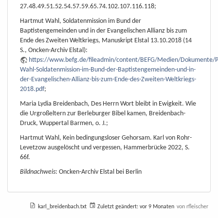
27.48.49.51.52.54.57.59.65.74.102.107.116.118;
Hartmut Wahl, Soldatenmission im Bund der
Baptistengemeinden und in der Evangelischen Allianz bis zum
Ende des Zweiten Weltkriegs, Manuskript Elstal 13.10.2018 (14
S., Oncken-Archiv Elstal):
https://www.befg.de/fileadmin/content/BEFG/Medien/Dokumente/P
Wahl-Soldatenmission-im-Bund-der-Baptistengemeinden-und-in-
der-Evangelischen-Allianz-bis-zum-Ende-des-Zweiten-Weltkriegs-
2018.pdf
;
Maria Lydia Breidenbach, Des Herrn Wort bleibt in Ewigkeit. Wie
die Urgroßeltern zur Berleburger Bibel kamen, Breidenbach-
Druck, Wuppertal Barmen, o. J.;
Hartmut Wahl, Kein bedingungsloser Gehorsam. Karl von Rohr-
Levetzow ausgelöscht und vergessen, Hammerbrücke 2022, S.
66f.
Bildnachweis
: Oncken-Archiv Elstal bei Berlin
karl_breidenbach.txt
Zuletzt geändert:
vor 9 Monaten
von
rfleischer