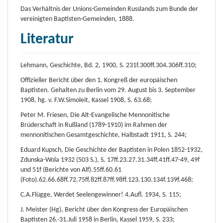
Das Verhältnis der Unions-Gemeinden Russlands zum Bunde der
vereinigten Baptisten-Gemeinden, 1888.
Literatur
Lehmann, Geschichte, Bd. 2, 1900, S. 231f.300ff.304.306ff.310;
Offizieller Bericht über den 1. Kongreß der europäischen
Baptisten. Gehalten zu Berlin vom 29. August bis 3. September
1908, hg. v. F.W.Simoleit, Kassel 1908, S. 63.68;
Peter M. Friesen, Die Alt-Evangelische Mennonitische
Brüderschaft in Rußland (1789-1910) im Rahmen der
mennonitischen Gesamtgeschichte, Halbstadt 1911, S. 244;
Eduard Kupsch, Die Geschichte der Baptisten in Polen 1852-1932,
Zdunska-Wola 1932 (503 S.), S. 17ff.23.27.31.34ff.41ff.47-49, 49f
und 51f (Berichte von Alf).55ff.60.61
(Foto).62.66.68ff.72.75ff.82ff.87ff.98ff.123.130.134f.139f.468;
C.A.Flügge, Werdet Seelengewinner! 4.Aufl. 1934, S. 115;
J. Meister (Hg), Bericht über den Kongress der Europäischen
Baptisten 26.-31.Juli 1958 in Berlin, Kassel 1959, S. 233;