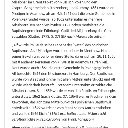
Missionar im Grenzgebiet von Russisch-Polen und den
Ostpreußengemeinden Stolzenberg und Rummy. 1861 wurde er
Prediger in Adamow, als am 4.8.1861 dort die erste Gemeinde in
Polen gegründet wurde; ab 1862 unternahm er mehrere
Missionsreisen nach Wolhynien. J.G.Oncken motivierte die
Baptistengemeinde Edinburgh Gottfried Alf jahrelang das Gehalt
zu zahlen (Kluttig, 1973, S. 37) (
RF nach Margarete Jelten
)
„Alf wurde im Laufe seines Lebens der ´Vater` des polnischen
Baptismus. Als 19jähriger wurde er Lehrer in Mentnow. Nach
seiner Bekehrung verlor er diese Stelle, da er sich am 28.11.1858
mit 8 anderen Personen von K. Weist in Adamow taufen ließ.
Dort wurde auch 1861 die erste Gemeinde in Polen gegründet.
Alf besuchte 1859 den Missionskurs in Hamburg. Der Baptismus
wurde von Staat und Kirche mit allen Mitteln unterdrückt und Alf
wurde wiederholt bestraft. Trotzdem unternahm er zahlreiche
Missionsreisen. Seit 1859 wurde er von den Baptisten Edinburghs
unterstützt. 1862 (nach Kluttig, 37: 1864) war er Prediger in Kicin
geworden, das sich zum Mittelpunkt des polnischen Baptismus
entwickelte. 1892 wurde er vom Staat seines Amtes enthoben
und verließ 1896 Kicin.“ (
1984 erarbeitete aber bisher nicht
veröffentlichte Kurzbiographie von Frank Fornaçon
)