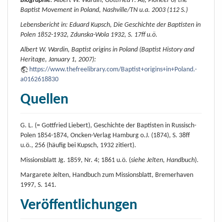
Biographie
: Albert W. Wardin, Gottfried F. Alf, Pioneer of the
Baptist Movement in Poland, Nashville/TN u.a. 2003 (112 S.)
Lebensbericht in: Eduard Kupsch, Die Geschichte der Baptisten in
Polen 1852-1932, Zdunska-Wola 1932, S. 17ff u.ö.
Albert W. Wardin, Baptist origins in Poland (Baptist History and
Heritage, January 1, 2007):
https://www.thefreelibrary.com/Baptist+origins+in+Poland.-
a0162618830
Quellen
G. L. (= Gottfried Liebert), Geschichte der Baptisten in Russisch-
Polen 1854-1874, Oncken-Verlag Hamburg o.J. (1874), S. 38ff
u.ö., 256 (häufig bei Kupsch, 1932 zitiert).
Missionsblatt Jg. 1859, Nr. 4; 1861 u.ö. (
siehe Jelten, Handbuch
).
Margarete Jelten, Handbuch zum Missionsblatt, Bremerhaven
1997, S. 141.
Veröffentlichungen