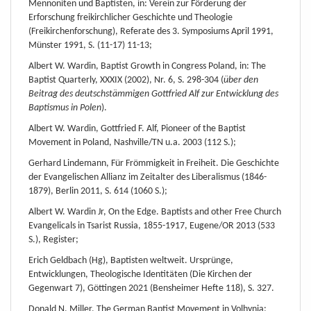
Mennoniten und Baptisten, in: Verein zur Förderung der
Erforschung freikirchlicher Geschichte und Theologie
(Freikirchenforschung), Referate des 3. Symposiums April 1991,
Münster 1991, S. (11-17) 11-13;
Albert W. Wardin, Baptist Growth in Congress Poland, in: The
Baptist Quarterly, XXXIX (2002), Nr. 6, S. 298-304 (
über den
Beitrag des deutschstämmigen Gottfried Alf zur Entwicklung des
Baptismus in Polen
).
Albert W. Wardin, Gottfried F. Alf, Pioneer of the Baptist
Movement in Poland, Nashville/TN u.a. 2003 (112 S.);
Gerhard Lindemann, Für Frömmigkeit in Freiheit. Die Geschichte
der Evangelischen Allianz im Zeitalter des Liberalismus (1846-
1879), Berlin 2011, S. 614 (1060 S.);
Albert W. Wardin Jr, On the Edge. Baptists and other Free Church
Evangelicals in Tsarist Russia, 1855-1917, Eugene/OR 2013 (533
S.), Register;
Erich Geldbach (Hg), Baptisten weltweit. Ursprünge,
Entwicklungen, Theologische Identitäten (Die Kirchen der
Gegenwart 7), Göttingen 2021 (Bensheimer Hefte 118), S. 327.
Donald N. Miller, The German Baptist Movement in Volhynia: