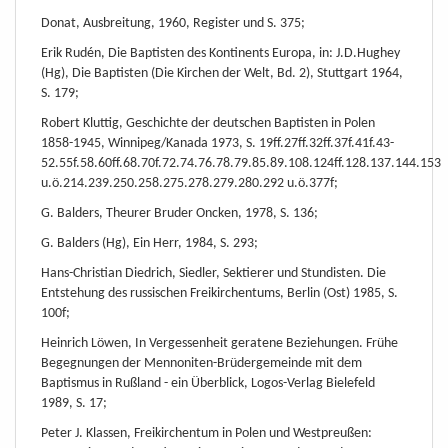
Donat, Ausbreitung, 1960, Register und S. 375;
Erik Rudén, Die Baptisten des Kontinents Europa, in: J.D.Hughey
(Hg), Die Baptisten (Die Kirchen der Welt, Bd. 2), Stuttgart 1964,
S. 179;
Robert Kluttig, Geschichte der deutschen Baptisten in Polen
1858-1945, Winnipeg/Kanada 1973, S. 19ff.27ff.32ff.37f.41f.43-
52.55f.58.60ff.68.70f.72.74.76.78.79.85.89.108.124ff.128.137.144.153
u.ö.214.239.250.258.275.278.279.280.292 u.ö.377f;
G. Balders, Theurer Bruder Oncken, 1978, S. 136;
G. Balders (Hg), Ein Herr, 1984, S. 293;
Hans-Christian Diedrich, Siedler, Sektierer und Stundisten. Die
Entstehung des russischen Freikirchentums, Berlin (Ost) 1985, S.
100f;
Heinrich Löwen, In Vergessenheit geratene Beziehungen. Frühe
Begegnungen der Mennoniten-Brüdergemeinde mit dem
Baptismus in Rußland - ein Überblick, Logos-Verlag Bielefeld
1989, S. 17;
Peter J. Klassen, Freikirchentum in Polen und Westpreußen: