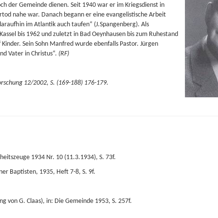
och der Gemeinde dienen. Seit 1940 war er im Kriegsdienst in
rtod nahe war. Danach begann er eine evangelistische Arbeit
araufhin im Atlantik auch taufen“ (J.Spangenberg). Als
n Kassel bis 1962 und zuletzt in Bad Oeynhausen bis zum Ruhestand
f Kinder. Sein Sohn Manfred wurde ebenfalls Pastor. Jürgen
d Vater in Christus“.
(RF)
rschung 12/2002, S. (169-188) 176-179.
rheitszeuge 1934 Nr. 10 (11.3.1934), S. 73f.
er Baptisten, 1935, Heft 7-8, S. 9f.
g von G. Claas), in: Die Gemeinde 1953, S. 257f.