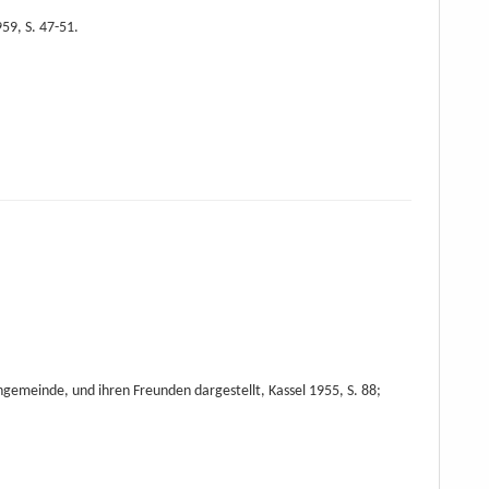
959, S. 47-51.
gemeinde, und ihren Freunden dargestellt, Kassel 1955, S. 88;