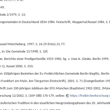
e 11/1977, S. 8f;
 49;
inde 2/1979, S. 13;
stengemeinden in Deutschland 1834-1984. Festschrift, Wuppertal/Kassel 1984, S.
Kassel-Möncheberg, 1997, S. 24.29 (Foto).31.77;
, in: Die Gemeinde 15/1998, S. 32f;
der, Berichte einer Predigerfamilie 1925-1960, hg. v. Uwe A. Gieske, Berlin 1999,
 1), Kassel 2000, S. 333;
 100jährigen Bestehen der Ev.-Freikirchlichen Gemeinde Berlin-Steglitz, Berlin 
n Frankfurt am Main, Am Tiergarten (Festschrift), 2001, S. 71 (
Evangelisation 19
hrift zum 100-jährigen Jubiläum der EFG München (Baptisten) 1902-2002, (Münc
rschung 12/2002, S. (169-188) 176-179, online:
https://freikirchenforschung
ferischen Tradition in den staatlichen Neugründungsphasen des 20. Jahrhundert