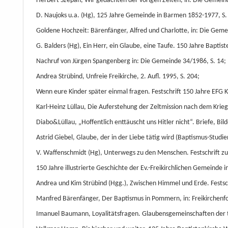
Herbert Szepan, Wir gedachten der vorigen Zeiten, in: Die Gemeind
D. Naujoks u.a. (Hg), 125 Jahre Gemeinde in Barmen 1852-1977, S.
Goldene Hochzeit: Bärenfänger, Alfred und Charlotte, in: Die Geme
G. Balders (Hg), Ein Herr, ein Glaube, eine Taufe. 150 Jahre Bapti
Nachruf von Jürgen Spangenberg in: Die Gemeinde 34/1986, S. 14;
Andrea Strübind, Unfreie Freikirche, 2. Aufl. 1995, S. 204;
Wenn eure Kinder später einmal fragen. Festschrift 150 Jahre EFG 
Karl-Heinz Lüllau, Die Auferstehung der Zeltmission nach dem Krieg
Diabo&Lüllau, „Hoffentlich enttäuscht uns Hitler nicht“. Briefe, Bil
Astrid Giebel, Glaube, der in der Liebe tätig wird (Baptismus-Studien
V. Waffenschmidt (Hg), Unterwegs zu den Menschen. Festschrift zum
150 Jahre illustrierte Geschichte der Ev.-Freikirchlichen Gemeinde i
Andrea und Kim Strübind (Hgg.), Zwischen Himmel und Erde. Festsc
Manfred Bärenfänger, Der Baptismus in Pommern, in: Freikirchenfo
Imanuel Baumann, Loyalitätsfragen. Glaubensgemeinschaften der täu