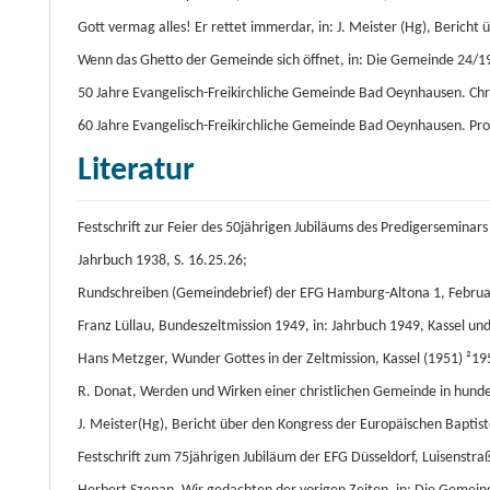
Gott vermag alles! Er rettet immerdar, in: J. Meister (Hg), Bericht 
Wenn das Ghetto der Gemeinde sich öffnet, in: Die Gemeinde 24/1
50 Jahre Evangelisch-Freikirchliche Gemeinde Bad Oeynhausen. Chri
60 Jahre Evangelisch-Freikirchliche Gemeinde Bad Oeynhausen. Pro
Literatur
Festschrift zur Feier des 50jährigen Jubiläums des Predigersemina
Jahrbuch 1938, S. 16.25.26;
Rundschreiben (Gemeindebrief) der EFG Hamburg-Altona 1, Febru
Franz Lüllau, Bundeszeltmission 1949, in: Jahrbuch 1949, Kassel und
Hans Metzger, Wunder Gottes in der Zeltmission, Kassel (1951) ²195
R. Donat, Werden und Wirken einer christlichen Gemeinde in hunde
J. Meister(Hg), Bericht über den Kongress der Europäischen Baptisten
Festschrift zum 75jährigen Jubiläum der EFG Düsseldorf, Luisenstra