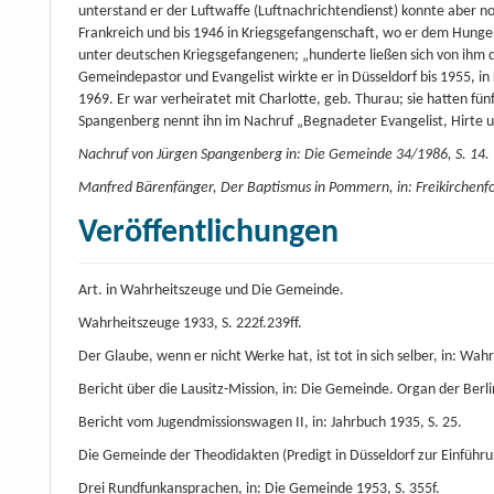
unterstand er der Luftwaffe (Luftnachrichtendienst) konnte aber n
Frankreich und bis 1946 in Kriegsgefangenschaft, wo er dem Hunge
unter deutschen Kriegsgefangenen; „hunderte ließen sich von ihm d
Gemeindepastor und Evangelist wirkte er in Düsseldorf bis 1955, i
1969. Er war verheiratet mit Charlotte, geb. Thurau; sie hatten fün
Spangenberg nennt ihn im Nachruf „Begnadeter Evangelist, Hirte un
Nachruf von Jürgen Spangenberg in: Die Gemeinde 34/1986, S. 14.
Manfred Bärenfänger, Der Baptismus in Pommern, in: Freikirchenfo
Veröffentlichungen
Art. in Wahrheitszeuge und Die Gemeinde.
Wahrheitszeuge 1933, S. 222f.239ff.
Der Glaube, wenn er nicht Werke hat, ist tot in sich selber, in: Wah
Bericht über die Lausitz-Mission, in: Die Gemeinde. Organ der Berlin
Bericht vom Jugendmissionswagen II, in: Jahrbuch 1935, S. 25.
Die Gemeinde der Theodidakten (Predigt in Düsseldorf zur Einführun
Drei Rundfunkansprachen, in: Die Gemeinde 1953, S. 355f.