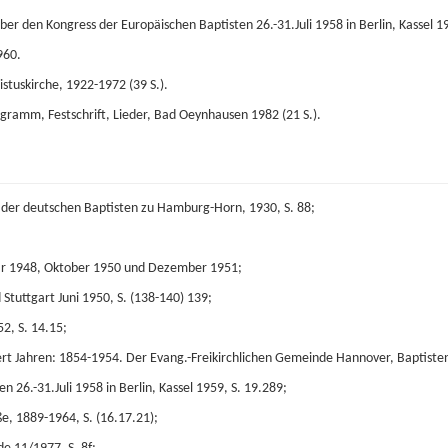
über den Kongress der Europäischen Baptisten 26.-31.Juli 1958 in Berlin, Kassel 1
960.
stuskirche, 1922-1972 (39 S.).
gramm, Festschrift, Lieder, Bad Oeynhausen 1982 (21 S.).
rs der deutschen Baptisten zu Hamburg-Horn, 1930, S. 88;
ar 1948, Oktober 1950 und Dezember 1951;
 Stuttgart Juni 1950, S. (138-140) 139;
2, S. 14.15;
rt Jahren: 1854-1954. Der Evang.-Freikirchlichen Gemeinde Hannover, Baptisten
 26.-31.Juli 1958 in Berlin, Kassel 1959, S. 19.289;
ße, 1889-1964, S. (16.17.21);