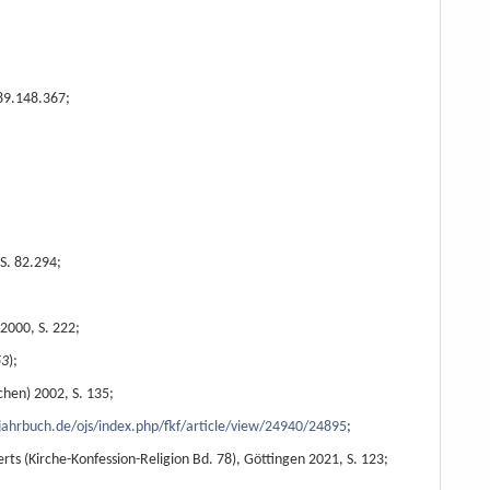
 89.148.367;
 S. 82.294;
2000, S. 222;
53
);
hen) 2002, S. 135;
-jahrbuch.de/ojs/index.php/fkf/article/view/24940/24895
;
s (Kirche-Konfession-Religion Bd. 78), Göttingen 2021, S. 123;