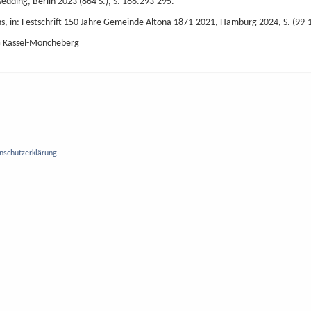
dding, Berlin 2023 (864 S.), S. 166.293-295.
hns, in: Festschrift 150 Jahre Gemeinde Altona 1871-2021, Hamburg 2024, S. (99-
FG Kassel-Möncheberg
nschutzerklärung