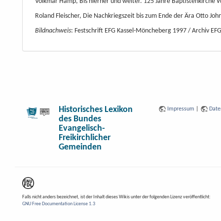
Volkmar Hamp, Bis hierher und weiter. 125 Jahre Baptistenkirche We
Roland Fleischer, Die Nachkriegszeit bis zum Ende der Ära Otto Jo
Bildnachweis
: Festschrift EFG Kassel-Möncheberg 1997 / Archiv E
Historisches Lexikon
Impressum
|
Date
des Bundes
Evangelisch-
Freikirchlicher
Gemeinden
Falls nicht anders bezeichnet, ist der Inhalt dieses Wikis unter der folgenden Lizenz veröffentlicht:
GNU Free Documentation License 1.3