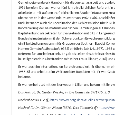
Gemeindejugendwerk Hamburg für die Jungschararbeit und zuglei
1958 berufen. Danach war er fünf Jahre freikirchlicher Referent in
arbeitete er mit auf den ev.-freikirchlichen Akademietagungen zus
übernahm er in der Gemeinde Münster von 1962-1966. Anschließend 
und übernahm auch die Koordination der Gebietsmission Rhein-Ru
Koordinierung der heimatmissionarischen Bemühungen auf Bundeseb
Baptistenbund als Sekretär für Evangelisation mit Sitz in Langesund.
Bundesheimatmission mit den Schwerpunkten Erwachsenenbildung und
ein Bibelstudienprogramm für Gruppen der Southern Baptist Conven
Namen
Gemeindebibelschule
(GBS) einführte (ab 1.4.1977). 1988 g
Referent für Umsiedlerarbeit. Er gab als Leiter des Arbeitskreises 
in Heiligenstadt in Oberfranken mit seiner Frau Lillian († 2016) und w
Er war auch im internationalen Bereich engagiert. Er übernahm ei
1955-58 und arbeitete im Weltbund der Baptisten mit. Er war Gastdo
bekannt.
Er war verheiratet mit der Norwegerin Lillian und bekam mit ihr zwe
Das Porträt, Dr. Günter Wieske, in: Die Gemeinde 39/1975, S. 3.
Nachruf des BEFG:
https://www.befg.de/aktuelles-schwerpunkte
Nachruf für Dr. Günter Wieske (BEFG, Dirk Zimmer)
:
https://ww