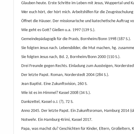
Glauben heute. Erste Schritte im Leben mit Jesus, Wuppertal und K
Wer euch hört, der hört mich. Arbeitshilfen für die Zeugnisschulu
Öffnet die Häuser. Der missionarische und katechetische Auftrag vo
Wie geht es Gott? Gießen u.a. 1997 (139 S.).
Gemeindepädagogik für die Praxis, Bornheim/Bonn 1998 (187 S.).
Sie folgten Jesus nach. Lebensbilder, die Mut machen, hg. zusamme
Sie folgten Jesus nach, Bd. 2, Bornheim/Bonn 2000 (110 S.).
Drei Freunde gegen Rechts. Einladung zum Aussteigen, Norderstedt
Der letzte Papst. Roman, Norderstedt 2004 (284 S.).
Jean Baptist. Eine Zukunftsvision, 260 S.
Wie ist es im Himmel? Kassel 2008 (34 S.).
Dankzettel, Kassel o.J. (?), 72 S.
Anno 2045. Der letzte Papst. Ein Zukunftsroman, Hamburg 2014 (üb
Notwehr. Ein Hamburg-Krimi, Kassel 2017.
Papa, was machst du? Geschichten für Kinder, Eltern, Großeltern, K