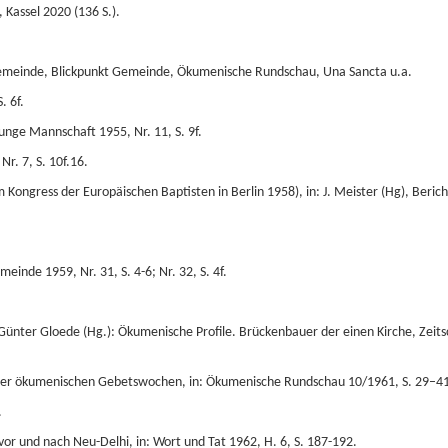
Kassel 2020 (136 S.).
emeinde, Blickpunkt Gemeinde, Ökumenische Rundschau, Una Sancta u.a.
. 6f.
nge Mannschaft 1955, Nr. 11, S. 9f.
Nr. 7, S. 10f.16.
Kongress der Europäischen Baptisten in Berlin 1958), in: J. Meister (Hg), Berich
meinde 1959, Nr. 31, S. 4-6; Nr. 32, S. 4f.
n: Günter Gloede (Hg.): Ökumenische Profile. Brückenbauer der einen Kirche, Zeits
der ökumenischen Gebetswochen, in: Ökumenische Rundschau 10/1961, S. 29–41
.
vor und nach Neu-Delhi, in: Wort und Tat 1962, H. 6, S. 187-192.