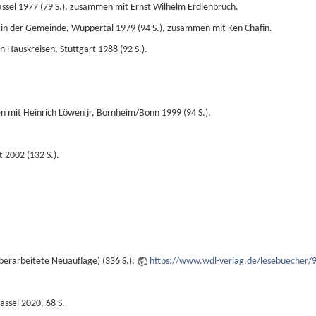
assel 1977 (79 S.), zusammen mit Ernst Wilhelm Erdlenbruch.
ng in der Gemeinde, Wuppertal 1979 (94 S.), zusammen mit Ken Chafin.
n Hauskreisen, Stuttgart 1988 (92 S.).
n mit Heinrich Löwen jr, Bornheim/Bonn 1999 (94 S.).
 2002 (132 S.).
erarbeitete Neuauflage) (336 S.):
https://www.wdl-verlag.de/lesebuecher/
assel 2020, 68 S.