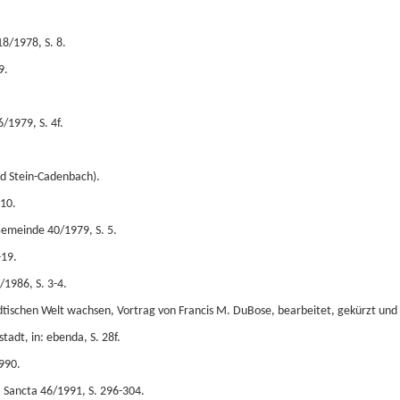
18/1978, S. 8.
9.
/1979, S. 4f.
d Stein-Cadenbach).
 10.
Gemeinde 40/1979, S. 5.
-19.
1986, S. 3-4.
ischen Welt wachsen, Vortrag von Francis M. DuBose, bearbeitet, gekürzt und 
adt, in: ebenda, S. 28f.
990.
a Sancta 46/1991, S. 296-304.