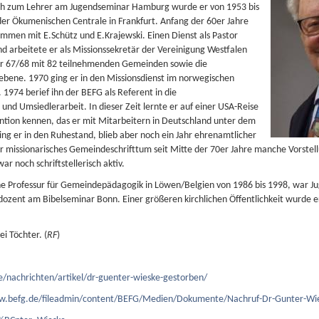
ch zum Lehrer am Jugendseminar Hamburg wurde er von 1953 bis
 der Ökumenischen Centrale in Frankfurt. Anfang der 60er Jahre
ammen mit E.Schütz und E.Krajewski. Einen Dienst als Pastor
arbeitete er als Missionssekretär der Vereinigung Westfalen
hr 67/68 mit 82 teilnehmenden Gemeinden sowie die
ene. 1970 ging er in den Missionsdienst im norwegischen
 1974 berief ihn der BEFG als Referent in die
 Umsiedlerarbeit. In dieser Zeit lernte er auf einer USA-Reise
tion kennen, das er mit Mitarbeitern in Deutschland unter dem
ing er in den Ruhestand, blieb aber noch ein Jahr ehrenamtlicher
für missionarisches Gemeindeschrifttum seit Mitte der 70er Jahre manche Vorstel
ar noch schriftstellerisch aktiv.
ne Professur für Gemeindepädagogik in Löwen/Belgien von 1986 bis 1998, war Ju
zent am Bibelseminar Bonn. Einer größeren kirchlichen Öffentlichkeit wurde er 
i Töchter. (
RF
)
/nachrichten/artikel/dr-guenter-wieske-gestorben/
w.befg.de/fileadmin/content/BEFG/Medien/Dokumente/Nachruf-Dr-Gunter-Wie