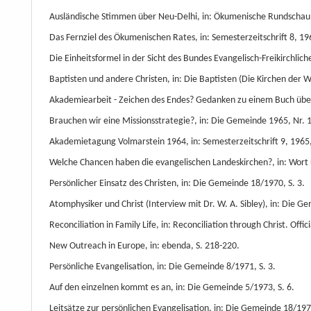
Ausländische Stimmen über Neu-Delhi, in: Ökumenische Rundschau
Das Fernziel des Ökumenischen Rates, in: Semesterzeitschrift 8, 196
Die Einheitsformel in der Sicht des Bundes Evangelisch-Freikirchli
Baptisten und andere Christen, in: Die Baptisten (Die Kirchen der We
Akademiearbeit - Zeichen des Endes? Gedanken zu einem Buch über 
Brauchen wir eine Missionsstrategie?, in: Die Gemeinde 1965, Nr. 1,
Akademietagung Volmarstein 1964, in: Semesterzeitschrift 9, 1965, 
Welche Chancen haben die evangelischen Landeskirchen?, in: Wort u
Persönlicher Einsatz des Christen, in: Die Gemeinde 18/1970, S. 3.
Atomphysiker und Christ (Interview mit Dr. W. A. Sibley), in: Die G
Reconciliation in Family Life, in: Reconciliation through Christ. Of
New Outreach in Europe, in: ebenda, S. 218-220.
Persönliche Evangelisation, in: Die Gemeinde 8/1971, S. 3.
Auf den einzelnen kommt es an, in: Die Gemeinde 5/1973, S. 6.
Leitsätze zur persönlichen Evangelisation, in: Die Gemeinde 18/1973