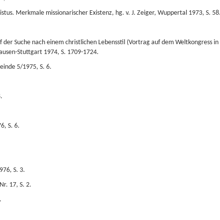
istus. Merkmale missionarischer Existenz, hg. v. J. Zeiger, Wuppertal 1973, S. 58
.
f der Suche nach einem christlichen Lebensstil (Vortrag auf dem Weltkongress in 
usen-Stuttgart 1974, S. 1709-1724.
einde 5/1975, S. 6.
.
, S. 6.
76, S. 3.
r. 17, S. 2.
.