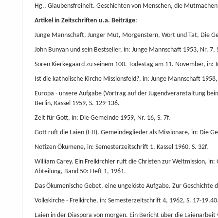
Hg., Glaubensfreiheit. Geschichten von Menschen, die Mutmachen, 
Artikel in Zeitschriften u.a. Beiträge
:
Junge Mannschaft, Junger Mut, Morgenstern, Wort und Tat, Die G
John Bunyan und sein Bestseller, in: Junge Mannschaft 1953, Nr. 7, S
Sören Kierkegaard zu seinem 100. Todestag am 11. November, in: Ju
Ist die katholische Kirche Missionsfeld?, in: Junge Mannschaft 1958, 
Europa - unsere Aufgabe (Vortrag auf der Jugendveranstaltung beim 
Berlin, Kassel 1959, S. 129-136.
Zeit für Gott, in: Die Gemeinde 1959, Nr. 16, S. 7f.
Gott ruft die Laien (I-II). Gemeindeglieder als Missionare, in: Die Ge
Notizen Ökumene, in: Semesterzeitschrift 1, Kassel 1960, S. 32f.
William Carey. Ein Freikirchler ruft die Christen zur Weltmission, i
Abteilung, Band 50: Heft 1, 1961.
Das Ökumenische Gebet, eine ungelöste Aufgabe. Zur Geschichte 
Volkskirche - Freikirche, in: Semesterzeitschrift 4, 1962, S. 17-19.40
Laien in der Diaspora von morgen. Ein Bericht über die Laienarbeit 