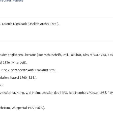
3%BCnter_Wieske
Colonia Dignidad) (Oncken-Archiv Elstal).
 der englischen Literatur (Hochschulschrift, Phil. Fakultät, Diss. v. 9.3.1954, 1
l 1956 (Mitarbeit).
959; 2. veränderte Aufl. Frankfurt 1963.
ssion, Kassel 1960 (32 S.).
.).
etsmission Nr. 4, hg. v. d. Heimatmission des BEFG, Bad Homburg/Kassel 1968, ²19
hstum, Wuppertal 1977 (96 S.).