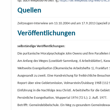
vgl. auch wikipedia-Artikel
:
https://de.wikipedia.org/wiki/G%C
Quellen
Zeitzeugen-Interwiew am 13.10.2004 und am 17.9.2013 (speziell zu 
Veröffentlichungen
selbständige Veröffentlichungen
:
Die puritanische Moralpsychologie John Owens und ihre Parallelen in
Am Anfang des Weges (Loseblatt-Sammlung, 6 Arbeitsblätter), Kasse
Weltweite Evangelisation (Ökumenische Arbeitshefte 1), Frankfurt 1
Ausgesandt zu zweit. Eine Handreichung für freikirchliche Besuchsmi
Report über eine Gebietsmission, Volmarstein/Duisburg 1968 (112 S
Einführung in die Nachfolge Jesu Christi. Arbeitshefte für die Gebi
Persönliche Evangelisation, Wuppertal 1974 (72 S.); 2. Aufl. 1977.
Betrifft: Gemeindebibelschule. Ein Weg zu gesundem Gemeindewac