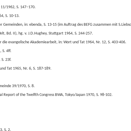
 11/1962, S. 147–170.
4, S. 10-13.
cher Gemeinden, in: ebenda, S. 13-15 (im Auftrag des BEFG zusammen mit S.Liebsc
lt, Bd. II), hg. v. J.D.Hughey, Stuttgart 1964, S. 244-257.
die evangelische Akademiearbeit, in: Wort und Tat 1964, Nr. 12, S. 403-406.
 S. 4ff.
S. 23f.
nd Tat 1965, Nr. 6, S. 187-189.
emeinde 39/1970, S. 8.
ficial Report of the Twelfth Congress BWA, Tokyo/Japan 1970, S. 98-102.
, S. 2.