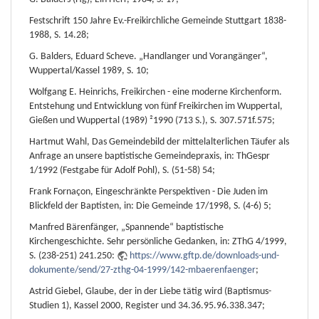
Festschrift 150 Jahre Ev.-Freikirchliche Gemeinde Stuttgart 1838-
1988, S. 14.28;
G. Balders, Eduard Scheve. „Handlanger und Vorangänger“,
Wuppertal/Kassel 1989, S. 10;
Wolfgang E. Heinrichs, Freikirchen - eine moderne Kirchenform.
Entstehung und Entwicklung von fünf Freikirchen im Wuppertal,
Gießen und Wuppertal (1989) ²1990 (713 S.), S. 307.571f.575;
Hartmut Wahl, Das Gemeindebild der mittelalterlichen Täufer als
Anfrage an unsere baptistische Gemeindepraxis, in: ThGespr
1/1992 (Festgabe für Adolf Pohl), S. (51-58) 54;
Frank Fornaçon, Eingeschränkte Perspektiven - Die Juden im
Blickfeld der Baptisten, in: Die Gemeinde 17/1998, S. (4-6) 5;
Manfred Bärenfänger, „Spannende“ baptistische
Kirchengeschichte. Sehr persönliche Gedanken, in: ZThG 4/1999,
S. (238-251) 241.250:
https://www.gftp.de/downloads-und-
dokumente/send/27-zthg-04-1999/142-mbaerenfaenger
;
Astrid Giebel, Glaube, der in der Liebe tätig wird (Baptismus-
Studien 1), Kassel 2000, Register und 34.36.95.96.338.347;