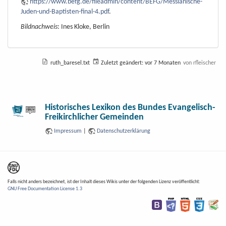
https://www.befg.de/fileadmin/content/BEFG/Messianische-
Juden-und-Baptisten-final-4.pdf
.
Bildnachweis
: Ines Kloke, Berlin
ruth_baresel.txt
Zuletzt geändert:
vor 7 Monaten
von
rfleischer
Historisches Lexikon des Bundes Evangelisch-
Freikirchlicher Gemeinden
Impressum
|
Datenschutzerklärung
Falls nicht anders bezeichnet, ist der Inhalt dieses Wikis unter der folgenden Lizenz veröffentlicht:
GNU Free Documentation License 1.3