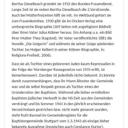
Bertha Gieselbusch gründet sie 1932 den Bundes-Frauendienst.
Lange Zeit ist sie neben Bertha Gieselbusch die 2.Vorsitzende.
Auch bei Mütterfreizeiten hilft sie mit. Im Weltbund gehört sie
zum Frauenkomitee. 1930 gibt sie im Oncken-Verlag eine
umfangreiche Biographie (309 Seiten mit angefügtem Bildteil)
über ihren Vater Julius Köbner heraus. (Im Anhang u.a. ein Bild
ihrer Mutter Thea Stagsted). Ihr Vater veröffentlichte 1881 die
Novelle „Die Geigerin“ und widmete sie seiner Geige spielenden
Tochter (so Holger Kelbert in seiner Köbner-Biographie, in:
Religions-Freiheit, 2006).
Dass sie als Tochter eines geborenen Juden kaum Repressalien in
der Folge der Nürnberger Rassegesetze von 1935 erlitt, ist
bemerkenswert. Darüber ist jedenfalls nichts bekannt. Es könnte
damit zusammenhängen, dass ihr Mann Ältester der Gemeinde
war und sie selbst Respekt genoss als Tochter eines der
Gründerväter der Baptisten. Während alle bisher ermittelten
Baptisten jüdischer Herkunft in der NS-Zeit aus den Gemeinden
verdrängt und bis Sommer 1941 in den jährlich erscheinenden
Verzeichnissen gestrichen bzw. nicht mehr genannt wurden,
steht Ruth Baresel im Gemeinderegister für die
Baptistengemeinde Stuttgart vom 1.3.1943 als einzige bisher
bekannte Ausnahme (inzwischen auch Constance Hurter).