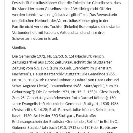
Festschrift für Julius Köbner über die Enkelin Ilse Gieselbusch, dass
ihr Mann Hermann Gieselbusch im 2.Weltkrieg nicht Offizier
werden konnte, weil er „jüdisch vergiftet“ sei. Das Bewusstsein
der jüdischen Herkunft des Vaters Julius Köbner ging in der
Familie nicht verloren. Tochter (Enkelin) Ilse empfand eine starke
Verbundenheit mit Israel als Volk und Land und ihre drei
Schwestern lebten in Israel.
Quellen:
Die Gemeinde 1972, Nr. 52/53, S. 15f (Nachruf); versch.
Zeitungsartikel aus 1966; Zeitungsausschnitt der Stuttgarter
Zeitung vom 6.3.1971 (zum 95.Geb. „Verdient im Dienst am
Nächsten“), Hauptstaatsarchiv Stuttgart; Die Gemeinde 1966,
Nr. 10, S. 13 („Ruth Baresel-Köbner 90 Jahre“ von Hans Fehr und
Schw. Auguste Lieske); Frauendienst 1966, März/April („Zum 90.
Geburtstag“); Die Gemeinde 1971, Nr. 15, S. 15f (H. Gieselbusch,
Zum 95. Geburtstag von Schwester Ruth Baresel-Köbner); 150
Jahre Evangelisch-Freikirchliche Gemeinde Stuttgart, 1838-1988
(Festschrift), S. 14.28; Ruth Baresel, Julius Köbner. Sein Leben,
Kassel 1930; Archiv der EFG Stuttgart, Forststraße:
Entlassungsschein der Baptisten-Gemeinde „Bethel“ in Berlin O.,
Gubener Straße / Jahrbuch 1910, 1912 und 1929 der Baptisten-