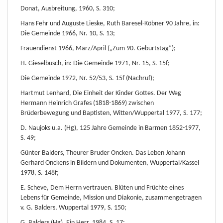
Donat, Ausbreitung, 1960, S. 310;
Hans Fehr und Auguste Lieske, Ruth Baresel-Köbner 90 Jahre, in:
Die Gemeinde 1966, Nr. 10, S. 13;
Frauendienst 1966, März/April („Zum 90. Geburtstag“);
H. Gieselbusch, in: Die Gemeinde 1971, Nr. 15, S. 15f;
Die Gemeinde 1972, Nr. 52/53, S. 15f (Nachruf);
Hartmut Lenhard, Die Einheit der Kinder Gottes. Der Weg
Hermann Heinrich Grafes (1818-1869) zwischen
Brüderbewegung und Baptisten, Witten/Wuppertal 1977, S. 177;
D. Naujoks u.a. (Hg), 125 Jahre Gemeinde in Barmen 1852-1977,
S. 49;
Günter Balders, Theurer Bruder Oncken. Das Leben Johann
Gerhard Onckens in Bildern und Dokumenten, Wuppertal/Kassel
1978, S. 148f;
E. Scheve, Dem Herrn vertrauen. Blüten und Früchte eines
Lebens für Gemeinde, Mission und Diakonie, zusammengetragen
v. G. Balders, Wuppertal 1979, S. 150;
G. Balders (Hg), Ein Herr, 1984, S. 17;