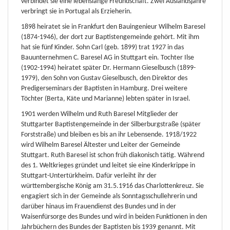
verbindet sie eine lebenslange Freundschaft. Zwei Auslandsjahre
verbringt sie in Portugal als Erzieherin.
1898 heiratet sie in Frankfurt den Bauingenieur Wilhelm Baresel
(1874-1946), der dort zur Baptistengemeinde gehört. Mit ihm
hat sie fünf Kinder. Sohn Carl (geb. 1899) trat 1927 in das
Bauunternehmen C. Baresel AG in Stuttgart ein. Tochter Ilse
(1902-1994) heiratet später Dr. Hermann Gieselbusch (1899-
1979), den Sohn von Gustav Gieselbusch, den Direktor des
Predigerseminars der Baptisten in Hamburg. Drei weitere
Töchter (Berta, Käte und Marianne) lebten später in Israel.
1901 werden Wilhelm und Ruth Baresel Mitglieder der
Stuttgarter Baptistengemeinde in der Silberburgstraße (später
Forststraße) und bleiben es bis an ihr Lebensende. 1918/1922
wird Wilhelm Baresel Ältester und Leiter der Gemeinde
Stuttgart. Ruth Baresel ist schon früh diakonisch tätig. Während
des 1. Weltkrieges gründet und leitet sie eine Kinderkrippe in
Stuttgart-Untertürkheim. Dafür verleiht ihr der
württembergische König am 31.5.1916 das Charlottenkreuz. Sie
engagiert sich in der Gemeinde als Sonntagsschullehrerin und
darüber hinaus im Frauendienst des Bundes und in der
Waisenfürsorge des Bundes und wird in beiden Funktionen in den
Jahrbüchern des Bundes der Baptisten bis 1939 genannt. Mit