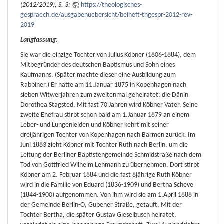
(2012/2019), S. 3:
https://theologisches-
gespraech.de/ausgabenuebersicht/beiheft-thgespr-2012-rev-
2019
Langfassung
:
Sie war die einzige Tochter von Julius Köbner (1806-1884), dem
Mitbegründer des deutschen Baptismus und Sohn eines
Kaufmanns. (Später machte dieser eine Ausbildung zum
Rabbiner.) Er hatte am 11.Januar 1875 in Kopenhagen nach
sieben Witwerjahren zum zweitenmal geheiratet: die Dänin
Dorothea Stagsted. Mit fast 70 Jahren wird Köbner Vater. Seine
zweite Ehefrau stirbt schon bald am 1.Januar 1879 an einem
Leber- und Lungenleiden und Köbner kehrt mit seiner
dreijährigen Tochter von Kopenhagen nach Barmen zurück. Im
Juni 1883 zieht Köbner mit Tochter Ruth nach Berlin, um die
Leitung der Berliner Baptistengemeinde Schmidstraße nach dem
Tod von Gottfried Wilhelm Lehmann zu übernehmen. Dort stirbt
Köbner am 2. Februar 1884 und die fast 8jährige Ruth Köbner
wird in die Familie von Eduard (1836-1909) und Bertha Scheve
(1844-1900) aufgenommen. Von ihm wird sie am 1.April 1888 in
der Gemeinde Berlin-O, Gubener Straße, getauft. Mit der
Tochter Bertha, die später Gustav Gieselbusch heiratet,