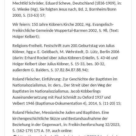
Mechtild Schröder, Eduard Scheve, Deutschland (1836-1909), in:
G. Wieske (Hg), Sie folgten Jesus nach, Bd. 2, Bornheim/Bonn
2000, S. (53-63) 57;
Wir feiern: 150 Jahre Köbners Kirche 2002, Hg. Evangelisch-
Freikirchliche Gemeinde Wuppertal-Barmen 2002, S. 98, (Text:
Holger Kelbert);
Religions-Freiheit. Festschrift zum 200.Geburtstag von Julius
Köbner, hgg.v. E. Geldbach, M. Wehrstedt, D. Lütz, Berlin 2006
(darin: Erhard Rockel über Julius Köbners Enkelin, S. 43-46 und
Holger Kelbert über Julius Köbner, S. 15-33, bes. 30-32,
außerdem G. Balders, S. 37.82.84.87.88.94);
Roland Fleischer, Einführung: Zur Geschichte der Baptisten im
Nationalsozialismus, in: ders., Der Streit über den Weg der
Baptisten im Nationalsozialismus. Jacob Köbberlings
Auseinandersetzung mit Paul Schmidt zu Oxford 1937 und
Velbert 1946 (Baptismus-Dokumentation 4), 2014, S. (11-20) 15;
Roland Fleischer, Messianische Juden und Baptisten. Eine
kirchengeschichtliche Skizze und Bestandsaufnahme der
Beziehung in der Gegenwart, in: Freikirchenforschung 32/2023,
S. (162-179) 175 A. 59, auch online: