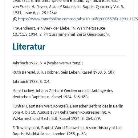
1930 (311 S. mit umfangreichem Bildteil).
Vgl. dazu Rezension
von Ernest A. Payne, A life of Köbner
, in: Baptist Quarterly Vol. 5,
1931, Issue 6, p. 281-284:
https://www.tandfonline.com/doi/abs/10.1080/0005576X.1931.117
Frauendienst, ein Werk der Liebe, in: Wahrheitszeuge
10./11.3.1934, S. 74 (zusammen mit Berta Gieselbusch).
Literatur
Jahrbuch 1922, S. 4 (Waisenverwaltung);
Ruth Baresel, Julius Köbner. Sein Leben, Kassel 1930, S. 187;
Jahrbuch 1933, S. 3.4;
Hans Luckey, Johann Gerhard Oncken und die Anfänge des
deutschen Baptismus, Kassel 1934, S. 6.183;
Fünfter Baptisten-Welt-Kongreß. Deutscher Bericht des in Berlin
vom 4. bis 10. August 1934 gehaltenen Kongresses, hg. v.
W.Harnisch und P.Schmidt, Kassel 1934, S. 264.279;
F. Townley Lord, Baptist World Fellowship. A short history of the
Baptist World Alliance, London 1955, p. 83;