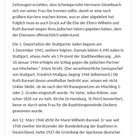
Zeitzeugen erzählen, dass Schwiegersohn Hermann Gieselbusch
sich von seiner Frau Ilse trennen sollte, damit er eine noch
größere Karriere machen könne, was er aber abgelehnt hat.
Folglich muss es auch Druck auf die Ehe der Eltern Wilhelm und
Ruth Baresel wegen ihres jüdischen Vaters gegeben haben, dem
der Ehemann offensichtlich widerstand.
Die 1. Deportation der Stuttgarter Juden begann am
1.Dezember 1941, weitere folgten. Damals lebten 4.490 Juden in
Stuttgart, etwas mehr als 1 Prozent der Stadtbevölkerung. „Am
10.Januar 1944 erfolgte ein Schlag gegen die jüdischen Partner
aus Mischehen.“ (Hans Stroh). (Der verantwortliche Gestapochef
von Stuttgart, Friedrich Mußgay, beging 1946 Selbstmord.) Ob
Ruth Baresel davon unmittelbar bedroht war, wissen wir nicht.
Unklar bleibt, ob sie nach den NS-Rassegesetzen als Mischling 1.
oder 2. Grades eingestuft wurde. Ihr Vater, Julius Köbner, war
schon 1826 zur ev.-luth. Kirche (in Hamburg, St.Petri) konvertiert,
bevor er durch seine Frau für die Baptistengemeinde Onckens
gewonnen wurde.
Am 12. März 1946 stirbt ihr Mann Wilhelm Baresel. Er war seit
1936 zweiter Vorsitzender der Bundesleitung der Baptisten in
Deutschland, hatte 1927 die Gründung der Sparkasse deutscher