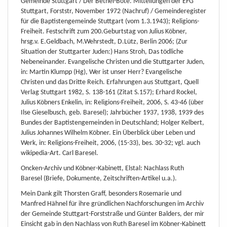
Gemeinde Stuttgart / Der Bethel-Bote. Mitteilungen der EFG
Stuttgart, Forststr, November 1972 (Nachruf) / Gemeinderegister
für die Baptistengemeinde Stuttgart (vom 1.3.1943); Religions-
Freiheit. Festschrift zum 200.Geburtstag von Julius Köbner,
hrsg.v. E.Geldbach, M.Wehrstedt, D.Lütz, Berlin 2006; (Zur
Situation der Stuttgarter Juden:) Hans Stroh, Das tödliche
Nebeneinander. Evangelische Christen und die Stuttgarter Juden,
in: Martin Klumpp (Hg), Wer ist unser Herr? Evangelische
Christen und das Dritte Reich. Erfahrungen aus Stuttgart, Quell
Verlag Stuttgart 1982, S. 138-161 (Zitat S.157); Erhard Rockel,
Julius Köbners Enkelin, in: Religions-Freiheit, 2006, S. 43-46 (über
Ilse Gieselbusch, geb. Baresel); Jahrbücher 1937, 1938, 1939 des
Bundes der Baptistengemeinden in Deutschland; Holger Kelbert,
Julius Johannes Wilhelm Köbner. Ein Überblick über Leben und
Werk, in: Religions-Freiheit, 2006, (15-33), bes. 30-32; vgl. auch
wikipedia-Art. Carl Baresel.
Oncken-Archiv und Köbner-Kabinett, Elstal: Nachlass Ruth
Baresel (Briefe, Dokumente, Zeitschriften-Artikel u.a.).
Mein Dank gilt Thorsten Graff, besonders Rosemarie und
Manfred Hähnel für ihre gründlichen Nachforschungen im Archiv
der Gemeinde Stuttgart-Forststraße und Günter Balders, der mir
Einsicht gab in den Nachlass von Ruth Baresel im Köbner-Kabinett