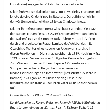
Forststraße) engagierte. Mit ihm hatte sie fünf Kinder.
Schon früh war sie diakonisch tätig. Im 1. Weltkrieg gründete und
leitete sie eine Kinderkrippe in Stuttgart. Daraufhin verlieh ihr
der württembergische König 1916 das Charlottenkreuz.
Mit der ihr befreundeten Berta Gieselbusch gründete sie 1932
den Bundes-Frauendienst als 2.Vorsitzende und war daneben in
der Waisenfürsorge des Bundes tätig, führte Mütterfreizeiten
durch und arbeitete im Frauenkomitee des Weltbundes mit.
Obwohl sie Tochter eines geborenen Juden war, stand sie in
diesen Funktionen im Dienst nachweisbar bis 1939. Noch im März
1943 ist sie im Verzeichnis der Stuttgarter Gemeinde aufgeführt.
Zum Wiederaufbau der Köbner-Kapelle 1953 reiste sie von
Stuttgart an und erzählte „so frisch von den ersten
Kindheitserinnerungen an ihren Vater“ (Festschrift 125 Jahre in
Barmen). 1930 gab sie im Oncken-Verlag Kassel eine
umfangreiche Biographie über ihren Vater Julius Köbner heraus.
(
RF
)
Unveröffentlichte KB von 1984 von G. Balders.
Kurzbiographie in: Roland Fleischer, Judenchristliche Mitglieder in
Baptistengemeinden im „Dritten Reich“: ThGespr Beiheft 12