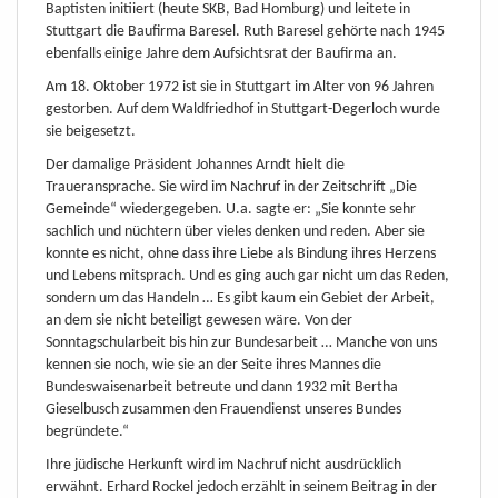
Baptisten initiiert (heute SKB, Bad Homburg) und leitete in
Stuttgart die Baufirma Baresel. Ruth Baresel gehörte nach 1945
ebenfalls einige Jahre dem Aufsichtsrat der Baufirma an.
Am 18. Oktober 1972 ist sie in Stuttgart im Alter von 96 Jahren
gestorben. Auf dem Waldfriedhof in Stuttgart-Degerloch wurde
sie beigesetzt.
Der damalige Präsident Johannes Arndt hielt die
Traueransprache. Sie wird im Nachruf in der Zeitschrift „Die
Gemeinde“ wiedergegeben. U.a. sagte er: „Sie konnte sehr
sachlich und nüchtern über vieles denken und reden. Aber sie
konnte es nicht, ohne dass ihre Liebe als Bindung ihres Herzens
und Lebens mitsprach. Und es ging auch gar nicht um das Reden,
sondern um das Handeln … Es gibt kaum ein Gebiet der Arbeit,
an dem sie nicht beteiligt gewesen wäre. Von der
Sonntagschularbeit bis hin zur Bundesarbeit … Manche von uns
kennen sie noch, wie sie an der Seite ihres Mannes die
Bundeswaisenarbeit betreute und dann 1932 mit Bertha
Gieselbusch zusammen den Frauendienst unseres Bundes
begründete.“
Ihre jüdische Herkunft wird im Nachruf nicht ausdrücklich
erwähnt. Erhard Rockel jedoch erzählt in seinem Beitrag in der