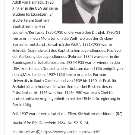
Adolf von Harnack. 1928
ging er in die USA um seine
Studien fortzusetzen. Er
studierte am Southern
Baptist Seminary in
Louisville/Kentucky 1928-1930 und erwarb den Dr. phil. 1930/31
reiste er in neun Monaten um die Welt, woraus der Oncken-
Bestseller entstand „So sah ich die Welt“. 1931-1933 war er
Sekretär (Jugendwart) des Baptistischen Jugendbundes. Noch vor
der Auflösung des Jugendbundes (Februar 1934) wurde er in die
Bundesgeschäftsstelle berufen. 1934-1935 war er wieder in den
USA, kehrte nach Deutschland zurück, um dann 1936 endgültig in
den USA zu bleiben. 1937-1938 lehrte er an der Furman
University in South Carolina und von 1939 bis 1950 als Prof. für
Sozialethik am Andover Newton Seminar bei Boston, dessen
Präsident er bis 1965 war. Von 1946-1950 war er als Chef für
protestantische Angelegenheiten bei der US-Militärregierung in
Berlin tätig.
Seit 1937 war er verheiratet mit Ellen. Sie hatten vier Kinder. (
RF
)
Nachruf in: Die Gemeinde 1984, Nr. 52, S. 14
.
im Interview:
https://www.youtube.com/watch?