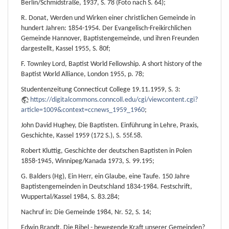
Berlin/Schmidstraße, 1937, S. 78 (Foto nach S. 64);
R. Donat, Werden und Wirken einer christlichen Gemeinde in
hundert Jahren: 1854-1954. Der Evangelisch-Freikirchlichen
Gemeinde Hannover, Baptistengemeinde, und ihren Freunden
dargestellt, Kassel 1955, S. 80f;
F. Townley Lord, Baptist World Fellowship. A short history of the
Baptist World Alliance, London 1955, p. 78;
Studentenzeitung Connecticut College 19.11.1959, S. 3:
https://digitalcommons.conncoll.edu/cgi/viewcontent.cgi?
article=1009&context=ccnews_1959_1960
;
John David Hughey, Die Baptisten. Einführung in Lehre, Praxis,
Geschichte, Kassel 1959 (172 S.), S. 55f.58.
Robert Kluttig, Geschichte der deutschen Baptisten in Polen
1858-1945, Winnipeg/Kanada 1973, S. 99.195;
G. Balders (Hg), Ein Herr, ein Glaube, eine Taufe. 150 Jahre
Baptistengemeinden in Deutschland 1834-1984. Festschrift,
Wuppertal/Kassel 1984, S. 83.284;
Nachruf in: Die Gemeinde 1984, Nr. 52, S. 14;
Edwin Brandt, Die Bibel - bewegende Kraft unserer Gemeinden?