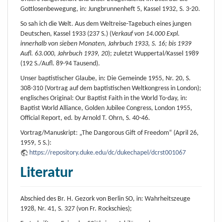
Gottlosenbewegung, in: Jungbrunnenheft 5, Kassel 1932, S. 3-20.
So sah ich die Welt. Aus dem Weltreise-Tagebuch eines jungen
Deutschen, Kassel 1933 (237 S.) (
Verkauf von 14.000 Expl.
innerhalb von sieben Monaten, Jahrbuch 1933, S. 16; bis 1939
Aufl. 63.000, Jahrbuch 1939, 20
); zuletzt Wuppertal/Kassel 1989
(192 S./Aufl. 89-94 Tausend).
Unser baptistischer Glaube, in: Die Gemeinde 1955, Nr. 20, S.
308-310 (Vortrag auf dem baptistischen Weltkongress in London);
englisches Original: Our Baptist Faith in the World To-day, in:
Baptist World Alliance, Golden Jubilee Congress, London 1955,
Official Report, ed. by Arnold T. Ohrn, S. 40-46.
Vortrag/Manuskript: „The Dangorous Gift of Freedom“ (April 26,
1959, 5 S.):
https://repository.duke.edu/dc/dukechapel/dcrst001067
Literatur
Abschied des Br. H. Gezork von Berlin SO, in: Wahrheitszeuge
1928, Nr. 41, S. 327 (von Fr. Rockschies);