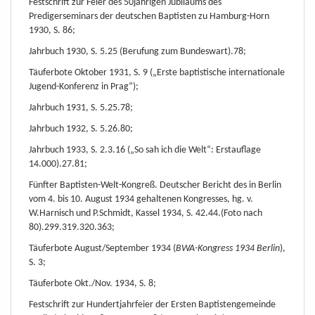
Festschrift zur Feier des 50jährigen Jubiläums des
Predigerseminars der deutschen Baptisten zu Hamburg-Horn
1930, S. 86;
Jahrbuch 1930, S. 5.25 (Berufung zum Bundeswart).78;
Täuferbote Oktober 1931, S. 9 („Erste baptistische internationale
Jugend-Konferenz in Prag“);
Jahrbuch 1931, S. 5.25.78;
Jahrbuch 1932, S. 5.26.80;
Jahrbuch 1933, S. 2.3.16 („So sah ich die Welt“: Erstauflage
14.000).27.81;
Fünfter Baptisten-Welt-Kongreß. Deutscher Bericht des in Berlin
vom 4. bis 10. August 1934 gehaltenen Kongresses, hg. v.
W.Harnisch und P.Schmidt, Kassel 1934, S. 42.44.(Foto nach
80).299.319.320.363;
Täuferbote August/September 1934 (
BWA-Kongress 1934 Berlin
),
S. 3;
Täuferbote Okt./Nov. 1934, S. 8;
Festschrift zur Hundertjahrfeier der Ersten Baptistengemeinde