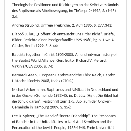
Theologische Positionen und Rückfragen an das Selbstverständnis
des Baptismus als Bibelbewegung, in: ThGespr 2/1992, S. (1-15)
3.6;
Andrea Strübind, Unfreie Freikirche, 2. Aufl.1995, S. 277.341;
Diabo&Lüllau, „Hoffentlich enttäuscht uns Hitler nicht“. Briefe,
Bilder, Berichte einer Predigerfamilie 1925-1960, hg. v. Uwe A.
Gieske, Berlin 1999, S. 8.44;
Baptists together in Christ 1905-2005. A hundred-year history of
the Baptist World Alliance, Gen. Editor Richard V. Pierard,
Virginia/USA 2005, p. 74;
Bernard Green, European Baptists and the Third Reich, Baptist
Historical Society 2008, Index (270 S.);
Michael Ackermann, Baptismus und NS-Staat in Deutschland und
in der Oncken-Gemeinde 1933-45, in: D. Lütz (Hg), „Die Bibel hat
die Schuld daran“. Festschrift zum 175. Jubiläum der Oncken-
Gemeinde in Hamburg 2009, S. 356;
Lee B. Spitzer, „The Hand of Sincere Friendship“. The Responses
of Baptists in the United States to Nazi Anti-Semitism and the
Persecution of the Jewish People, 1933-1948, Freie Universität