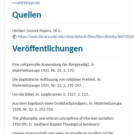
v=n6SI9vQqm3A
Quellen
Herbert Gezork Papers, 56 S.:
https://web.library.yale.edu/sites/default/files/files/divinity/ANT
Veröffentlichungen
Eine zeitgemäße Anwendung der Bergpredigt, in
Wahrheitszeuge 1925, Nr. 22, S. 170.
Die baptistische Auffassung von religiöser Freiheit, in:
Wahrheitszeuge 1925, Nr. 25, S. 195-197.
Um die Bibel, in: Jungbrunnen 5, 1927, S. 123.
Aus dem Tagebuch eines Großstadtpredigers, in: Wahrheitszeuge
1928, Nr. 32, S. 252-254.
The philosophic and ethical conceptions of Marxian socialism,
1930 (Ph. D. Southern Baptist Theological Seminary)
Unsere Jüngerschaft und unser Zeugendienst im Blick auf die