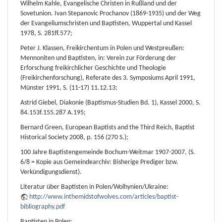
Wilhelm Kahle, Evangelische Christen in Rußland und der
Sovetunion. Ivan Stepanovic Prochanov (1869-1935) und der Weg
der Evangeliumschristen und Baptisten, Wuppertal und Kassel
1978, S. 281ff.577;
Peter J. Klassen, Freikirchentum in Polen und Westpreußen:
Mennoniten und Baptisten, in: Verein zur Förderung der
Erforschung freikirchlicher Geschichte und Theologie
(Freikirchenforschung), Referate des 3. Symposiums April 1991,
Münster 1991, S. (11-17) 11.12.13;
Astrid Giebel, Diakonie (Baptismus-Studien Bd. 1), Kassel 2000, S.
84.153f.155.287 A.195;
Bernard Green, European Baptists and the Third Reich, Baptist
Historical Society 2008, p. 156 (270 S.);
100 Jahre Baptistengemeinde Bochum-Weitmar 1907-2007, (S.
6/8 = Kopie aus Gemeindearchiv: Bisherige Prediger bzw.
Verkündigungsdienst).
Literatur über Baptisten in Polen/Wolhynien/Ukraine:
http://www.inthemidstofwolves.com/articles/baptist-
bibliography.pdf
Baptisten in Polen: