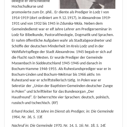
belegte er verschiedene
Hochschulkurse und
promovierte zum Dr. phil.. Er diente als Prediger in Lodz I von
1914-1919 (dort ordiniert am 9.12.1917), in Alexandrow 1919-
1931 und von 1932 bis 1945 in Zdunska-Wola. Neben dem
Gemeindedienst war er elf Jahre Lehrer am Predigerseminar in
Lodz für Bibelkunde, Pastoraltheologie, Dogmatik und Sprachen.
Er nahm öffentliche Aufgaben wahr als Stadtabgeordneter und
Schöffe der deutschen Minderheit im Kreis Lodz und in der
Wohlfahrtspflege der Stadt Alexandrow. 1945 begab er sich auf
die Flucht nach Westen. Er wurde Prediger der Gemeinde
Massenbach in Süddeutschland 1945-1946 und danach in
Bochum-Hamme 1946-1955. Als Ruhestandsprediger war er in
Bochum-Linden und Bochum-Weitmar bis 1966 aktiv. Im
Ruhestand war er schriftstellerisch tätig. In Polen war er
Sekretär der „Union der Baptisten-Gemeinden deutscher Zunge
in Polen“ und Schriftleiter für das Bundesorgan „Der
Hausfreund“. Er beherrschte vier Sprachen: deutsch, polnisch,
russisch und tschechisch. (
RF
)
Erhard Rockel, 50 Jahre im Dienst als Prediger, in: Die Gemeinde
1964, Nr. 36, S. 13f.
Nachruf in: Die Gemeinde 1970, Nr. 14, S. 16; Nr. 18, S. 14f.