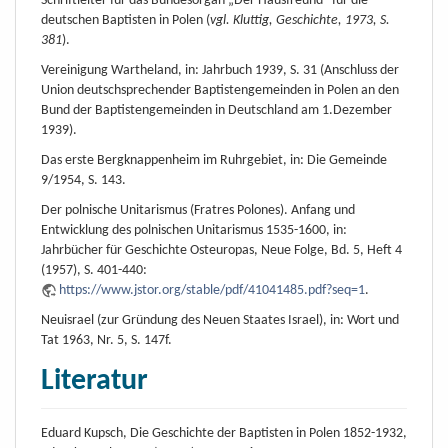
Schriftleiter für das Bundesorgan „Der Hausfreund“ für die
deutschen Baptisten in Polen (
vgl. Kluttig, Geschichte, 1973, S.
381
).
Vereinigung Wartheland, in: Jahrbuch 1939, S. 31 (Anschluss der
Union deutschsprechender Baptistengemeinden in Polen an den
Bund der Baptistengemeinden in Deutschland am 1.Dezember
1939).
Das erste Bergknappenheim im Ruhrgebiet, in: Die Gemeinde
9/1954, S. 143.
Der polnische Unitarismus (Fratres Polones). Anfang und
Entwicklung des polnischen Unitarismus 1535-1600, in:
Jahrbücher für Geschichte Osteuropas, Neue Folge, Bd. 5, Heft 4
(1957), S. 401-440:
https://www.jstor.org/stable/pdf/41041485.pdf?seq=1
.
Neuisrael (zur Gründung des Neuen Staates Israel), in: Wort und
Tat 1963, Nr. 5, S. 147f.
Literatur
Eduard Kupsch, Die Geschichte der Baptisten in Polen 1852-1932,