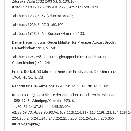
Zdunska-Wola 1932 (503 S.), S. 103.167
(Foto).170.172.178.286.470.472 (Seminar Lodz).474.
Jahrbuch 1933, S. 57 (Zdunska-Wola);
Jahrbuch 1939, S. 27.31.60.100;
Jahrbuch 1949, S. 65 (Bochum-Hamme).100;
Deine Treue ruft uns. Gedenkblätter für Prediger August Broda,
Gelsenkirchen 1957, S. 74f.
Jahrbuch 1957/58, S. 21 (Bergknappenheim Friedrichsruh
Gelsenkirchen).82.134;
Erhard Rockel, 50 Jahre im Dienst als Prediger, in: Die Gemeinde
1964, Nr. 36, S. 13f;
Nachruf in: Die Gemeinde 1970, Nr. 14, S. 16; Nr. 18, S. 14f;
Robert Kluttig, Geschichte der deutschen Baptisten in Polen von
1858-1945, Winnipeg/Kanada 1973, S.
11.20f.31.34.37.38ff.44ff.48.50.60-
62.65.69.70.78.83.90.93.96.109.112f.114.117.118.119f.121.124.129f.
224.239.240.241.245.247.252.255.258f.261.263.269.270.355
(Kurzbiographie);